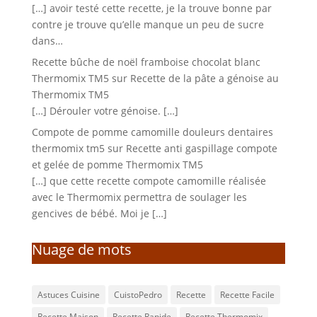
[…] avoir testé cette recette, je la trouve bonne par
contre je trouve qu’elle manque un peu de sucre
dans…
Recette bûche de noël framboise chocolat blanc
Thermomix TM5
sur
Recette de la pâte a génoise au
Thermomix TM5
[…] Dérouler votre génoise. […]
Compote de pomme camomille douleurs dentaires
thermomix tm5
sur
Recette anti gaspillage compote
et gelée de pomme Thermomix TM5
[…] que cette recette compote camomille réalisée
avec le Thermomix permettra de soulager les
gencives de bébé. Moi je […]
Nuage de mots
Astuces Cuisine
CuistoPedro
Recette
Recette Facile
Recette Maison
Recette Rapide
Recette Thermomix