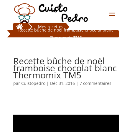

Mes recettes
Recette bûche de noël framboise chocolat blanc
Thermomix TM5
Recette bûche de noël
framboise chocolat blanc
Thermomix TM5
par
Cuistopedro
|
Déc 31, 2016
|
7 commentaires