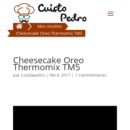

Mes recettes
Cheesecake Oreo Thermomix TM5
Cheesecake Oreo
Thermomix TM5
par
Cuistopedro
|
Fév 8, 2017
|
7 commentaires