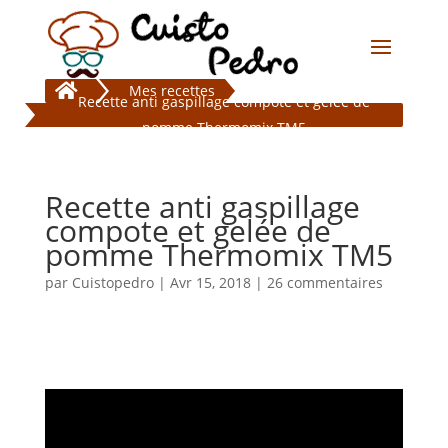

Mes recettes
Recette anti gaspillage compote et gelée de
pomme Thermomix TM5
Recette anti gaspillage
compote et gelée de
pomme Thermomix TM5
par
Cuistopedro
|
Avr 15, 2018
|
26 commentaires