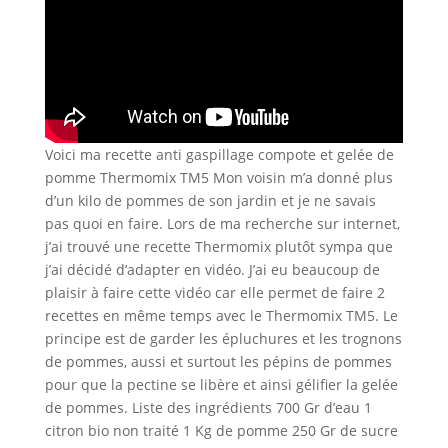
Voici ma recette anti gaspillage compote et gelée de
pomme Thermomix TM5 Mon voisin m’a donné plus
d’un kilo de pommes de son jardin et je ne savais
pas quoi en faire. Lors de ma recherche sur internet,
j’ai trouvé une recette Thermomix plutôt sympa que
j’ai décidé d’adapter en vidéo. J’ai eu beaucoup de
plaisir à faire cette vidéo car elle permet de faire 2
recettes en même temps avec le Thermomix TM5. Le
principe est de garder les épluchures et les trognons
de pommes, aussi et surtout les pépins de pommes
pour que la pectine se libère et ainsi gélifier la gelée
de pommes. Liste des ingrédients 700 Gr d’eau 1
citron bio non traité 1 Kg de pomme 250 Gr de sucre