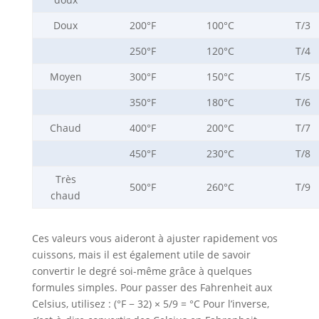
Doux
200°F
100°C
T/3
250°F
120°C
T/4
Moyen
300°F
150°C
T/5
350°F
180°C
T/6
Chaud
400°F
200°C
T/7
450°F
230°C
T/8
Très
500°F
260°C
T/9
chaud
Ces valeurs vous aideront à ajuster rapidement vos
cuissons, mais il est également utile de savoir
convertir le degré soi-même grâce à quelques
formules simples. Pour passer des Fahrenheit aux
Celsius, utilisez : (°F − 32) × 5/9 = °C Pour l’inverse,