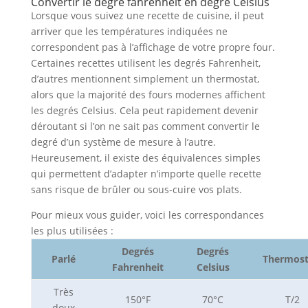
Convertir le degré fahrenheit en degré Celsius
Lorsque vous suivez une recette de cuisine, il peut
arriver que les températures indiquées ne
correspondent pas à l’affichage de votre propre four.
Certaines recettes utilisent les degrés Fahrenheit,
d’autres mentionnent simplement un thermostat,
alors que la majorité des fours modernes affichent
les degrés Celsius. Cela peut rapidement devenir
déroutant si l’on ne sait pas comment convertir le
degré d’un système de mesure à l’autre.
Heureusement, il existe des équivalences simples
qui permettent d’adapter n’importe quelle recette
sans risque de brûler ou sous-cuire vos plats.
Pour mieux vous guider, voici les correspondances
les plus utilisées :
Degrés
Degrés
Parlé
Thermost
Fahrenheit
Celsius
Très
150°F
70°C
T/2
doux