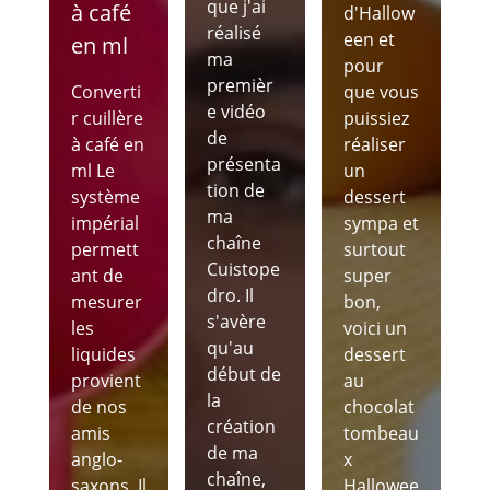
que j'ai
à café
d'Hallow
réalisé
een et
en ml
ma
pour
premièr
Converti
que vous
e vidéo
r cuillère
puissiez
de
à café en
réaliser
présenta
ml Le
un
tion de
système
dessert
ma
impérial
sympa et
chaîne
permett
surtout
Cuistope
ant de
super
dro. Il
mesurer
bon,
s'avère
les
voici un
qu'au
liquides
dessert
début de
provient
au
la
de nos
chocolat
création
amis
tombeau
de ma
anglo-
x
chaîne,
saxons. Il
Hallowee