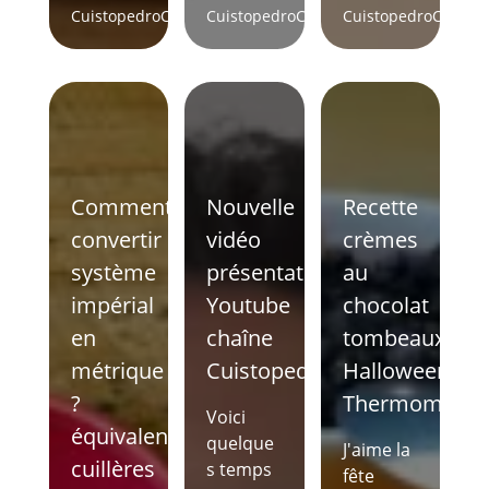
Cuistopedro
Comments
Cuistopedro
Comments
Cuistopedro
Comme
Comment
Nouvelle
Recette
convertir
vidéo
crèmes
système
présentation
au
impérial
Youtube
chocolat
en
chaîne
tombeaux
métrique
Cuistopedro
Halloween
?
Thermomix
Voici
équivalence
quelque
J'aime la
cuillères
s temps
fête