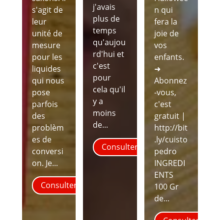
j'avais
s'agit de
n qui
plus de
leur
fera la
temps
unité de
joie de
qu'aujou
mesure
vos
rd'hui et
pour les
enfants.
c'est
liquides
➜
pour
qui nous
Abonnez
cela qu'il
pose
-vous,
y a
parfois
c'est
moins
des
gratuit |
de...
problèm
http://bit
es de
.ly/cuisto
Consulter
conversi
pedro
on. Je...
INGREDI
ENTS
Consulter
100 Gr
de...