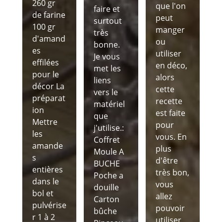
260 gr
que l'on
faire et
de farine
peut
surtout
100 gr
manger
très
d'amand
ou
bonne.
es
utiliser
Je vous
effilées
en déco,
met les
pour le
alors
liens
décor La
cette
vers le
préparat
recette
matériel
ion
est faite
que
Mettre
pour
j'utilise.:
les
vous. En
Coffret
amande
plus
Moule A
s
d'être
BUCHE
entières
très bon,
Poche a
dans le
vous
douille
bol et
allez
Carton
pulvérise
pouvoir
bûche
r 1 à 2
utiliser