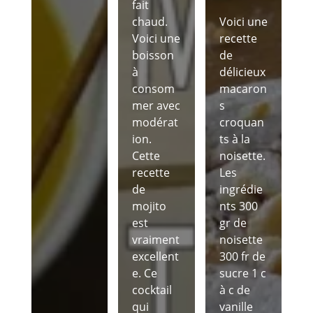
fait
chaud.
Voici une
Voici une
recette
boisson
de
à
délicieux
consom
macaron
mer avec
s
modérat
croquan
ion.
ts à la
Cette
noisette.
recette
Les
de
ingrédie
mojito
nts 300
est
gr de
vraiment
noisette
excellent
300 fr de
e. Ce
sucre 1 c
cocktail
à c de
qui
vanille