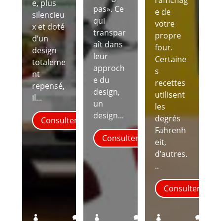
l’affichag
e, plus
pas». Ce
e de
silencieu
qui
votre
x et doté
transpar
propre
d’un
aît dans
four.
design
leur
Certaine
totaleme
approch
s
nt
e du
recettes
repensé,
design,
utilisent
il...
un
les
design...
degrés
Consulter
Fahrenh
Consulter
eit,
d’autres.
..
Consulter
0
0
0





