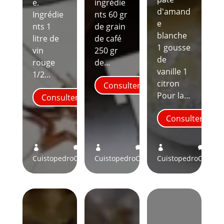
e.
ingrédie
d'amand
Ingrédie
nts 60 gr
e
nts 1
de grain
blanche
litre de
de café
1 gousse
vin
250 gr
de
rouge
de...
vanille 1
1/2...
citron
Consulter
Pour la...
Consulter
Consulter
0
0
0






Cuistopedro
Comments
Cuistopedro
Comments
Cuistopedro
Comme