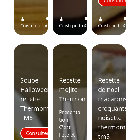
Consulter
0
2
0






Cuistopedro
Comments
Cuistopedro
Comments
Cuistopedro
Comme
Soupe
Recette
Recette
Halloween
mojito
de noel
recette
Thermomix
macarons
Thermomix
croquants
Présenta
TM5
noisette
tion
thermomix
C'est
Consulter
l'été et il
tm5