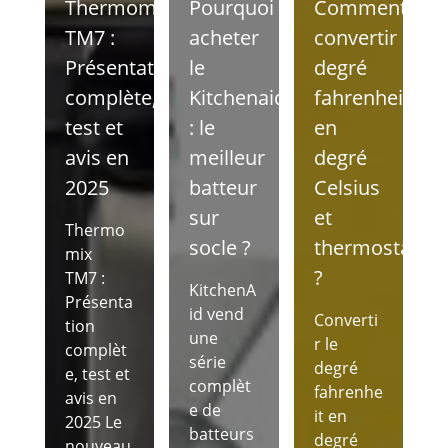
Thermomix
Pourquoi
Comment
TM7 :
acheter
convertir
Présentation
le
degré
complète,
Kitchenaid
fahrenheit
test et
: le
en
avis en
meilleur
degré
2025
batteur
Celsius
sur
et
Thermo
socle ?
thermostat
mix
?
TM7 :
KitchenA
Présenta
id vend
Converti
tion
une
r le
complèt
série
degré
e, test et
complèt
fahrenhe
avis en
e de
it en
2025 Le
batteurs
degré
nouveau