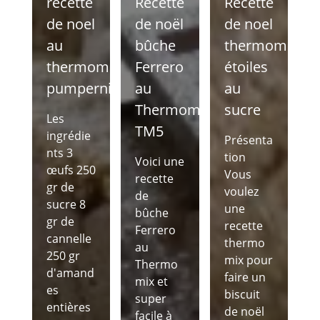
recette
Recette
Recette
de noel
de noël
de noel
au
bûche
thermomix
thermomix
Ferrero
étoiles
pumpernickel
au
au
Thermomix
sucre
Les
TM5
ingrédie
Présenta
nts 3
tion
Voici une
œufs 250
Vous
recette
gr de
voulez
de
sucre 8
une
bûche
gr de
recette
Ferrero
cannelle
thermo
au
250 gr
mix pour
Thermo
d'amand
faire un
mix et
es
biscuit
super
entières
de noël
facile à