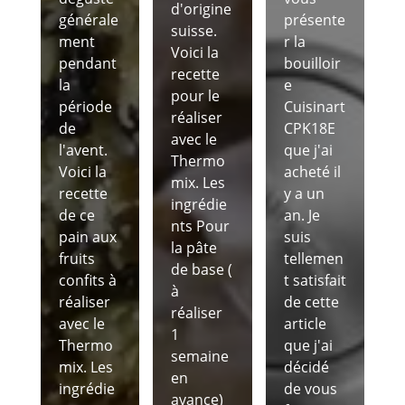
d'origine
générale
présente
suisse.
ment
r la
Voici la
pendant
bouilloir
recette
la
e
pour le
période
Cuisinart
réaliser
de
CPK18E
avec le
l'avent.
que j'ai
Thermo
Voici la
acheté il
mix. Les
recette
y a un
ingrédie
de ce
an. Je
nts Pour
pain aux
suis
la pâte
fruits
tellemen
de base (
confits à
t satisfait
à
réaliser
de cette
réaliser
avec le
article
1
Thermo
que j'ai
semaine
mix. Les
décidé
en
ingrédie
de vous
avance)