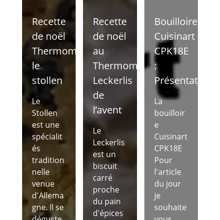
Recette
Recette
Bouilloire
de noël
de noël
Cuisinart
Thermomix
au
CPK18E
le
Thermomix
:
stollen
Leckerlis
Présentation
de
Le
La
l’avent
Stollen
bouilloir
est une
e
Le
spécialit
Cuisinart
Leckerlis
és
CPK18E
est un
tradition
Pour
biscuit
nelle
l'article
carré
venue
du jour
proche
d'Allema
je
du pain
gne. Il se
souhaite
d'épices
déguste
vous