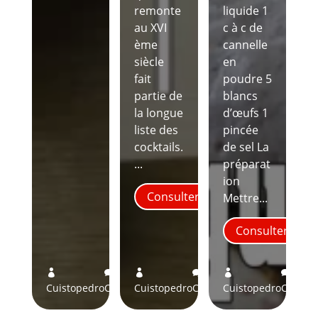
remonte
liquide 1
au XVI
c à c de
ème
cannelle
siècle
en
fait
poudre 5
partie de
blancs
la longue
d’œufs 1
liste des
pincée
cocktails.
de sel La
...
préparat
ion
Consulter
Mettre...
Consulter
4
9
10






Cuistopedro
Comments
Cuistopedro
Comments
Cuistopedro
Comme