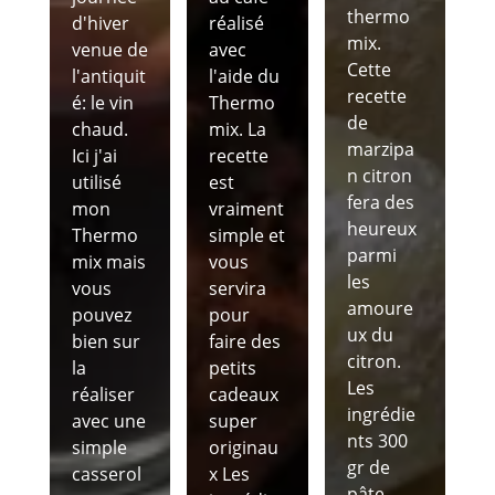
thermo
d'hiver
réalisé
mix.
venue de
avec
Cette
l'antiquit
l'aide du
recette
é: le vin
Thermo
de
chaud.
mix. La
marzipa
Ici j'ai
recette
n citron
utilisé
est
fera des
mon
vraiment
heureux
Thermo
simple et
parmi
mix mais
vous
les
vous
servira
amoure
pouvez
pour
ux du
bien sur
faire des
citron.
la
petits
Les
réaliser
cadeaux
ingrédie
avec une
super
nts 300
simple
originau
gr de
casserol
x Les
pâte