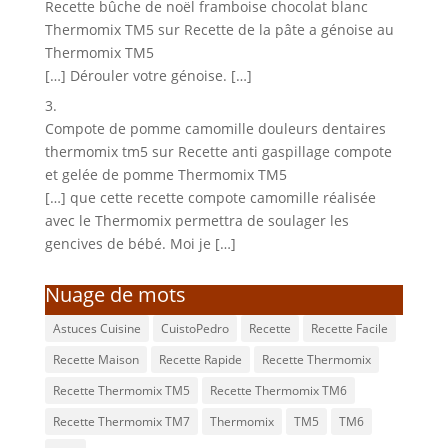
Recette bûche de noël framboise chocolat blanc
Thermomix TM5
sur
Recette de la pâte a génoise au
Thermomix TM5
[…] Dérouler votre génoise. […]
Compote de pomme camomille douleurs dentaires
thermomix tm5
sur
Recette anti gaspillage compote
et gelée de pomme Thermomix TM5
[…] que cette recette compote camomille réalisée
avec le Thermomix permettra de soulager les
gencives de bébé. Moi je […]
Nuage de mots
Astuces Cuisine
CuistoPedro
Recette
Recette Facile
Recette Maison
Recette Rapide
Recette Thermomix
Recette Thermomix TM5
Recette Thermomix TM6
Recette Thermomix TM7
Thermomix
TM5
TM6