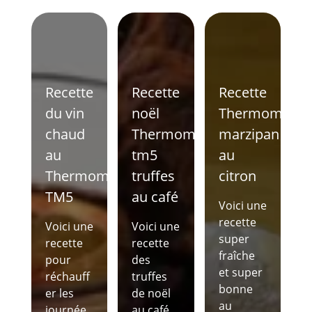
Recette
Recette
Recette
du vin
noël
Thermomix
chaud
Thermomix
marzipan
au
tm5
au
Thermomix
truffes
citron
TM5
au café
Voici une
recette
Voici une
Voici une
super
recette
recette
fraîche
pour
des
et super
réchauff
truffes
bonne
er les
de noël
au
journée
au café