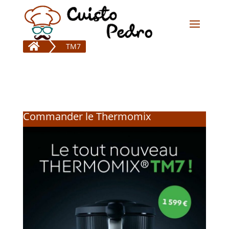

TM7
Commander le Thermomix