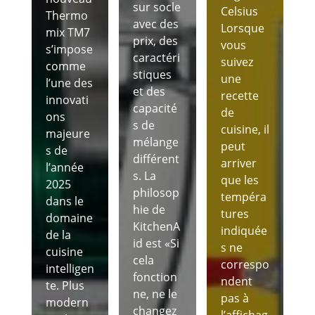
sur socle
Celsius
Thermo
avec des
Lorsque
mix TM7
prix, des
vous
s’impose
caractéri
suivez
comme
stiques
une
l’une des
et des
recette
innovati
capacité
de
ons
s de
cuisine, il
majeure
mélange
peut
s de
différent
arriver
l’année
s. La
que les
2025
philosop
tempéra
dans le
hie de
tures
domaine
KitchenA
indiquée
de la
id est «Si
s ne
cuisine
cela
correspo
intelligen
fonction
ndent
te. Plus
ne, ne le
pas à
modern
changez