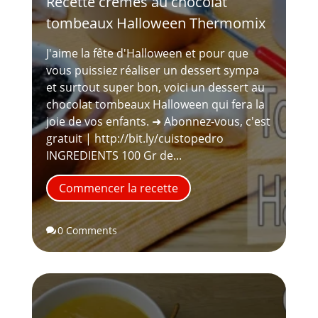
Recette crèmes au chocolat
tombeaux Halloween Thermomix
J'aime la fête d'Halloween et pour que
vous puissiez réaliser un dessert sympa
et surtout super bon, voici un dessert au
chocolat tombeaux Halloween qui fera la
joie de vos enfants. ➜ Abonnez-vous, c'est
gratuit | http://bit.ly/cuistopedro
INGREDIENTS 100 Gr de...
Commencer la recette
0 Comments
