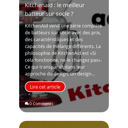
Kitchenaid : le meilleur
batteur sur socle ?
KitchenAid vend une série complète
de batteurs sur socle avec des prix,
des caractéristiques et des
capacités de mélange différents. La
philosophie de KitchenAid est «Si
cela fonctionne, ne le changez pas».
Ce qui transparaît dans leur
approche du design, un design...
Lire cet article
0 Comments
