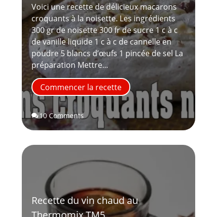
Voici une recette de délicieux macarons
croquants à la noisette. Les ingrédients
300 gr de noisette 300 fr de sucre 1 c à c
de vanille liquide 1 c à c de cannelle en
poudre 5 blancs d’œufs 1 pincée de sel La
préparation Mettre...
Commencer la recette
10 Comments

Recette du vin chaud au
Thermomix TM5