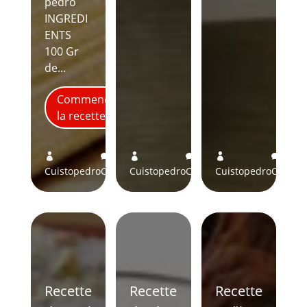
pedro
INGREDI
ENTS
100 Gr
de...
Commence
la recette
0
4
9






Cuistopedro
Comments
Cuistopedro
Comments
Cuistopedro
Comme
Recette
Recette
Recette