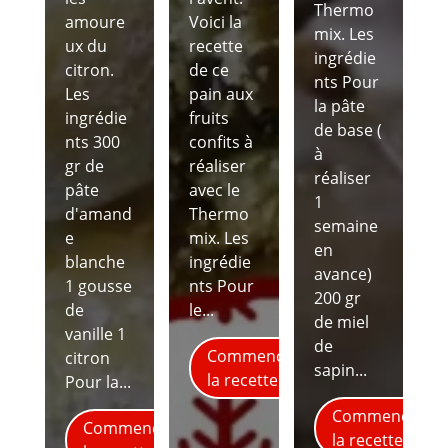
Thermo
amoure
Voici la
mix. Les
ux du
recette
ingrédie
citron.
de ce
nts Pour
Les
pain aux
la pâte
ingrédie
fruits
de base (
nts 300
confits à
à
gr de
réaliser
réaliser
pâte
avec le
1
d'amand
Thermo
semaine
e
mix. Les
en
blanche
ingrédie
avance)
1 gousse
nts Pour
200 gr
de
le...
de miel
vanille 1
de
Commence
citron
sapin...
la recette
Pour la...
Commence
Commence
la recette