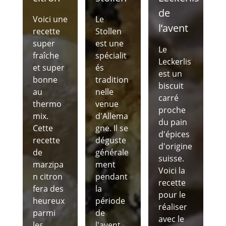
de
Voici une
Le
l’avent
recette
Stollen
super
est une
Le
fraîche
spécialit
Leckerlis
et super
és
est un
bonne
tradition
biscuit
au
nelle
carré
thermo
venue
proche
mix.
d'Allema
du pain
Cette
gne. Il se
d'épices
recette
déguste
d'origine
de
générale
suisse.
marzipa
ment
Voici la
n citron
pendant
recette
fera des
la
pour le
heureux
période
réaliser
parmi
de
avec le
les
l'avent.