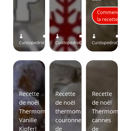
Commence
la recette
2
4
0






Cuistopedro
Comments
Cuistopedro
Comments
Cuistopedro
Comme
Recette
Recette
Recette
de noël
de noël
de noël
Thermomix
thermomix
Thermomix
Vanille
couronne
cannes
Kipferl
de
de