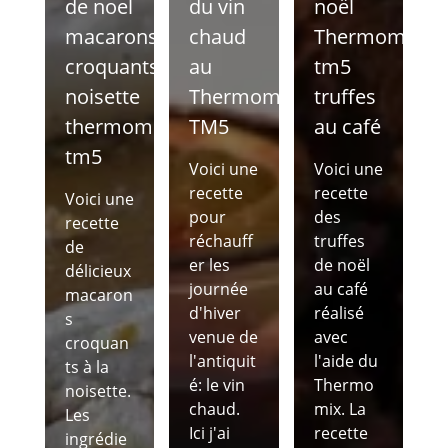
de noel
du vin
noël
macarons
chaud
Thermomix
croquants
au
tm5
noisette
Thermomix
truffes
thermomix
TM5
au café
tm5
Voici une
Voici une
recette
recette
Voici une
pour
des
recette
réchauff
truffes
de
er les
de noël
délicieux
journée
au café
macaron
d'hiver
réalisé
s
venue de
avec
croquan
l'antiquit
l'aide du
ts à la
é: le vin
Thermo
noisette.
chaud.
mix. La
Les
Ici j'ai
recette
ingrédie