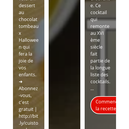
dessert
e. Ce
au
cocktail
chocolat
qui
tombeau
remonte
x
au XVI
Hallowee
ème
n qui
siècle
fera la
fait
joie de
partie de
vos
la longue
enfants.
liste des
➜
cocktails.
Abonnez
...
-vous,
Commence
c'est
la recette
gratuit |
http://bit
.ly/cuisto