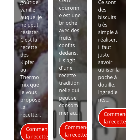
Cette
goût de
Ce sont
couronn
vanille
des
e est une
auquel je
biscuits
brioche
ne peut
très
avec des
résister.
simple à
fruits
C'est la
réaliser,
confits
recette
il faut
dedans.
des
juste
Il s'agit
Kipferl
savoir
d'une
au
utiliser la
recette
Thermo
poche à
tradition
mix que
douille.
nelle qui
je vous
Ingrédie
peut se
propose.
nts...
consom
La
mer au...
Commence
recette...
la recette
Commence
Commence
la recette
la recette