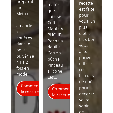
préparat
recette
matériel
ion
est faite
que
Mettre
pour
j'utilise.:
les
vous. En
Coffret
amande
plus
Moule A
s
d'être
BUCHE
entières
très bon,
Poche a
dans le
vous
douille
bol et
allez
Carton
pulvérise
pouvoir
bûche
r 1 à 2
utiliser
Pinceau
fois en
ces
silicone
mode...
biscuits
Les...
de noël
Commence
pour
Commence
la recette
décorer
la recette
votre
sapin
de...