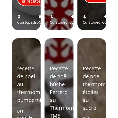
la recette
0
3
5






Cuistopedro
Comments
Cuistopedro
Comments
Cuistopedro
Comme
recette
Recette
Recette
de noel
de noël
de noel
au
bûche
thermomix
thermomix
Ferrero
étoiles
pumpernickel
au
au
Thermomix
sucre
Les
TM5
ingrédie