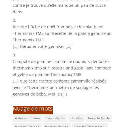
contre je trouve qu’elle manque un peu de sucre
dans…
Recette bûche de noël framboise chocolat blanc
Thermomix TM5
sur
Recette de la pâte a génoise au
Thermomix TM5
[…] Dérouler votre génoise. […]
Compote de pomme camomille douleurs dentaires
thermomix tm5
sur
Recette anti gaspillage compote
et gelée de pomme Thermomix TM5
[…] que cette recette compote camomille réalisée
avec le Thermomix permettra de soulager les
gencives de bébé. Moi je […]
Nuage de mots
Astuces Cuisine
CuistoPedro
Recette
Recette Facile
Recette Maison
Recette Rapide
Recette Thermomix