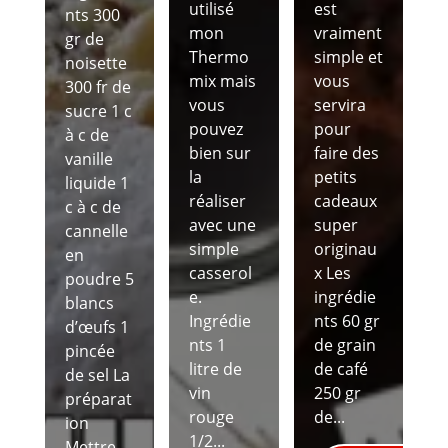
utilisé
est
nts 300
mon
vraiment
gr de
Thermo
simple et
noisette
mix mais
vous
300 fr de
vous
servira
sucre 1 c
pouvez
pour
à c de
bien sur
faire des
vanille
la
petits
liquide 1
réaliser
cadeaux
c à c de
avec une
super
cannelle
simple
originau
en
casserol
x Les
poudre 5
e.
ingrédie
blancs
Ingrédie
nts 60 gr
d’œufs 1
nts 1
de grain
pincée
litre de
de café
de sel La
vin
250 gr
préparat
rouge
de...
ion
1/2...
Mettre...