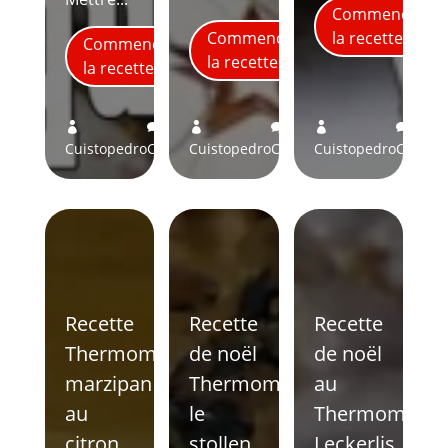
Commence
Commence
la recette
Commence
la recette
la recette
10
0
0






Cuistopedro
Comments
Cuistopedro
Comments
Cuistopedro
Comme
Recette
Recette
Recette
Thermomix
de noël
de noël
marzipan
Thermomix
au
au
le
Thermomix
citron
stollen
Leckerlis