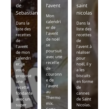
de
l’avent
saint
Sebastian
nicolas
Mon
calendri
Dans la
Dans la
er de
liste des
liste des
l'avent
recettes
recettes
de noël
de
de
se
l'avent
l'avent à
poursuit
de mon
réaliser
avec une
calendri
pour
recette
er, je
noël, il y
de
vous
a les
couronn
propose
biscuits
e de
une
en forme
l'avent
recette
de
au
fondante
cannes
Thermo
avec un
de Saint
mix.
super
Nicolas.