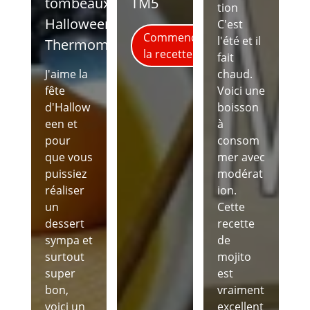
tombeaux
TM5
tion
Halloween
C'est
Commence
l'été et il
Thermomix
la recette
fait
J'aime la
chaud.
fête
Voici une
d'Hallow
boisson
een et
à
pour
consom
que vous
mer avec
puissiez
modérat
réaliser
ion.
un
Cette
dessert
recette
sympa et
de
surtout
mojito
super
est
bon,
vraiment
voici un
excellent