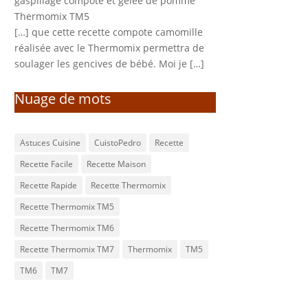
gaspillage compote et gelée de pomme
Thermomix TM5
[…] que cette recette compote camomille
réalisée avec le Thermomix permettra de
soulager les gencives de bébé. Moi je […]
Nuage de mots
Astuces Cuisine
CuistoPedro
Recette
Recette Facile
Recette Maison
Recette Rapide
Recette Thermomix
Recette Thermomix TM5
Recette Thermomix TM6
Recette Thermomix TM7
Thermomix
TM5
TM6
TM7