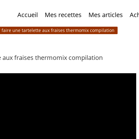
Accueil
Mes recettes
Mes articles
Ac
r faire une tartelette aux fraises thermomix compilation
te aux fraises thermomix compilation
e