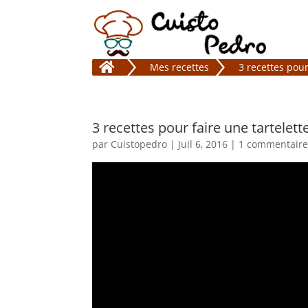

Mes recettes
3 recettes pou
3 recettes pour faire une tartelet
par
Cuistopedro
|
Juil 6, 2016
|
1 commentair