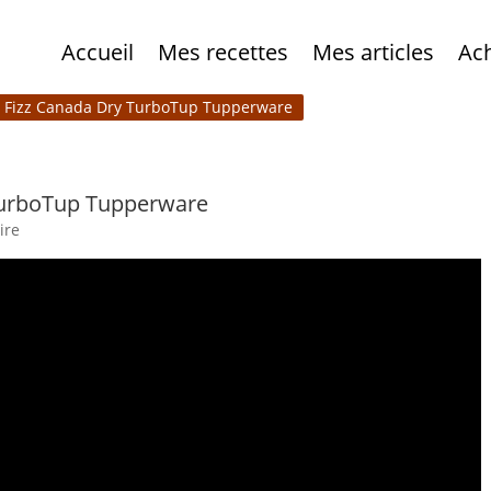
Accueil
Mes recettes
Mes articles
Ac
er Fizz Canada Dry TurboTup Tupperware
 TurboTup Tupperware
ire