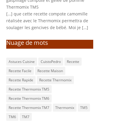
gaspillage compote et gelée de pomme
Thermomix TM5
[…] que cette recette compote camomille
réalisée avec le Thermomix permettra de
soulager les gencives de bébé. Moi je […]
Nuage de mots
Astuces Cuisine
CuistoPedro
Recette
Recette Facile
Recette Maison
Recette Rapide
Recette Thermomix
Recette Thermomix TM5
Recette Thermomix TM6
Recette Thermomix TM7
Thermomix
TM5
TM6
TM7