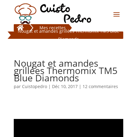

Mes recettes
Nougat et amandes grillées Thermomix TM5 Blue
Diamonds
Nougat et amandes
grillées Thermomix TM5
Blue Diamonds
par
Cuistopedro
|
Déc 10, 2017
|
12 commentaires