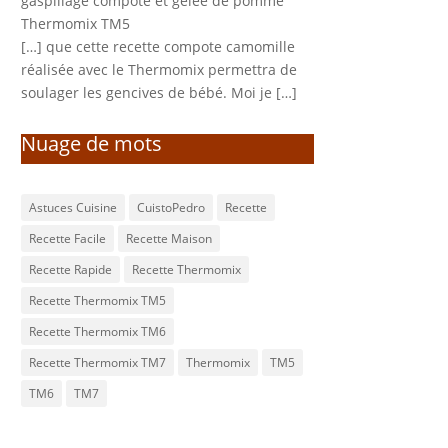
gaspillage compote et gelée de pomme
Thermomix TM5
[…] que cette recette compote camomille
réalisée avec le Thermomix permettra de
soulager les gencives de bébé. Moi je […]
Nuage de mots
Astuces Cuisine
CuistoPedro
Recette
Recette Facile
Recette Maison
Recette Rapide
Recette Thermomix
Recette Thermomix TM5
Recette Thermomix TM6
Recette Thermomix TM7
Thermomix
TM5
TM6
TM7