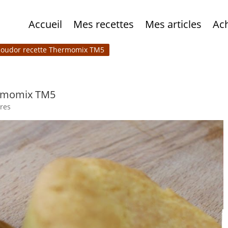
Accueil
Mes recettes
Mes articles
Ac
 Roudor recette Thermomix TM5
ermomix TM5
res