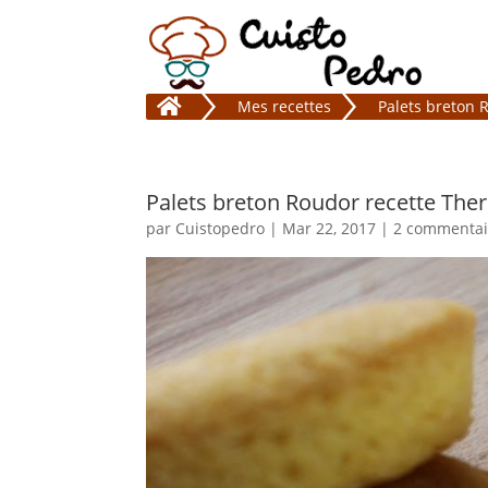

Mes recettes
Palets breton
Palets breton Roudor recette Th
par
Cuistopedro
|
Mar 22, 2017
|
2 commentai