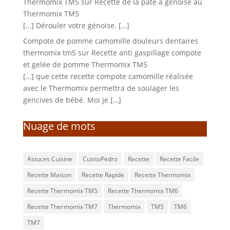
Thermomix TM5
sur
Recette de la pâte a génoise au
Thermomix TM5
[…] Dérouler votre génoise. […]
Compote de pomme camomille douleurs dentaires
thermomix tm5
sur
Recette anti gaspillage compote
et gelée de pomme Thermomix TM5
[…] que cette recette compote camomille réalisée
avec le Thermomix permettra de soulager les
gencives de bébé. Moi je […]
Nuage de mots
Astuces Cuisine
CuistoPedro
Recette
Recette Facile
Recette Maison
Recette Rapide
Recette Thermomix
Recette Thermomix TM5
Recette Thermomix TM6
Recette Thermomix TM7
Thermomix
TM5
TM6
TM7