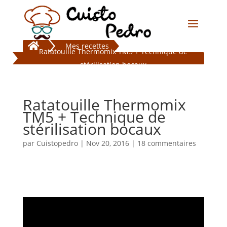

Mes recettes
Ratatouille Thermomix TM5 + Technique de
stérilisation bocaux
Ratatouille Thermomix
TM5 + Technique de
stérilisation bocaux
par
Cuistopedro
|
Nov 20, 2016
|
18 commentaires