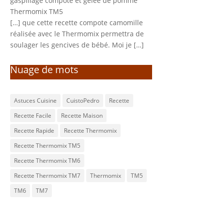
gaspillage compote et gelée de pomme
Thermomix TM5
[…] que cette recette compote camomille
réalisée avec le Thermomix permettra de
soulager les gencives de bébé. Moi je […]
Nuage de mots
Astuces Cuisine
CuistoPedro
Recette
Recette Facile
Recette Maison
Recette Rapide
Recette Thermomix
Recette Thermomix TM5
Recette Thermomix TM6
Recette Thermomix TM7
Thermomix
TM5
TM6
TM7