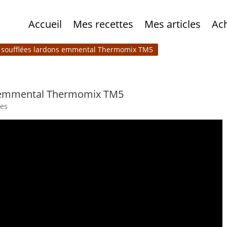
Accueil
Mes recettes
Mes articles
Ac
s soufflées lardons emmental Thermomix TM5
ns emmental Thermomix TM5
es