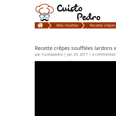

Mes recettes
Recette crêpe
Recette crêpes soufflées lardo
par
Cuistopedro
|
Jan 29, 2017
|
4 commentair