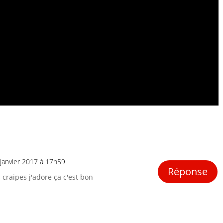
 janvier 2017 à 17h59
Réponse
 craipes j'adore ça c'est bon