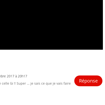
mbre 2017 à 20h17
Réponse
 celle là !! Super … je sais ce que je vais faire