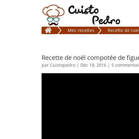

Mes recettes
Recette de no
Recette de noël compotée de fig
par
Cuistopedro
|
Déc 18, 2016
|
5 commentai