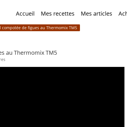
Accueil
Mes recettes
Mes articles
Ac
ël compotée de figues au Thermomix TM5
ues au Thermomix TM5
res