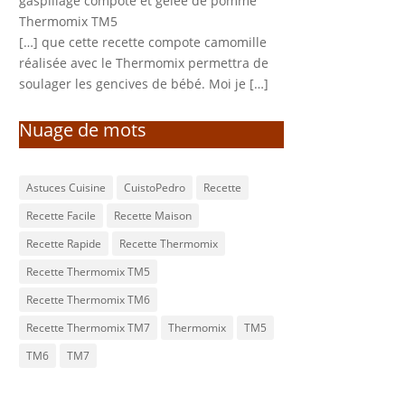
gaspillage compote et gelée de pomme
Thermomix TM5
[…] que cette recette compote camomille
réalisée avec le Thermomix permettra de
soulager les gencives de bébé. Moi je […]
Nuage de mots
Astuces Cuisine
CuistoPedro
Recette
Recette Facile
Recette Maison
Recette Rapide
Recette Thermomix
Recette Thermomix TM5
Recette Thermomix TM6
Recette Thermomix TM7
Thermomix
TM5
TM6
TM7