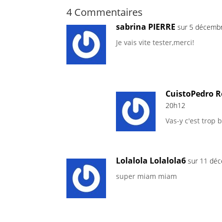
4 Commentaires
sabrina PIERRE
sur 5 décemb
Je vais vite tester,merci!
CuistoPedro R
20h12
Vas-y c'est trop 
Lolalola Lolalola6
sur 11 dé
super miam miam