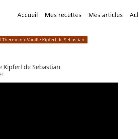
Accueil
Mes recettes
Mes articles
Ac
l Thermomix Vanille Kipferl de Sebastian
 Kipferl de Sebastian
es