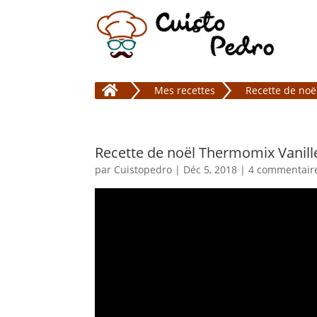

Mes recettes
Recette de noë
Recette de noël Thermomix Vanille
par
Cuistopedro
|
Déc 5, 2018
|
4 commentair