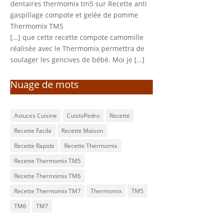
dentaires thermomix tm5
sur
Recette anti
gaspillage compote et gelée de pomme
Thermomix TM5
[…] que cette recette compote camomille
réalisée avec le Thermomix permettra de
soulager les gencives de bébé. Moi je […]
Nuage de mots
Astuces Cuisine
CuistoPedro
Recette
Recette Facile
Recette Maison
Recette Rapide
Recette Thermomix
Recette Thermomix TM5
Recette Thermomix TM6
Recette Thermomix TM7
Thermomix
TM5
TM6
TM7