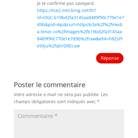
Je te confirme pas savoyard.
https://tse2.mm.bing.net/th?
id=OGC.b19bd2fa3145aa8489f90c770e1e7
d9b&pid=Api&rurl=https%3a%2f%2fmedi
a.tenor.co%2fimages%2fb19bd2fa3145aa
8489f90c770e1e7d9b%2fraw&ehk=h8ZsPl
e9Xju%2fqhrDIlEcuw
Réponse
Poster le commentaire
Votre adresse e-mail ne sera pas publiée.
Les
champs obligatoires sont indiqués avec
*