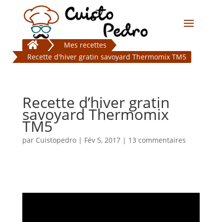

Mes recettes
Recette d'hiver gratin savoyard Thermomix TM5
Recette d’hiver gratin
savoyard Thermomix
TM5
par
Cuistopedro
|
Fév 5, 2017
|
13 commentaires