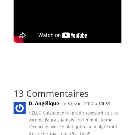
13 Commentaires
D. Angélique
sur 6 février 2017 à 10h39
HELLO Cuisto pedro , gratin savoyard cuit au
varoma j'aurais jamais cru ! hihihi , tu me
réconcilie avec ce plat qui reste malgré tout
tres riche, mais que c'est bon!!!