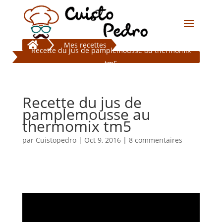

Mes recettes
Recette du jus de pamplemousse au thermomix
tm5
Recette du jus de
pamplemousse au
thermomix tm5
par
Cuistopedro
|
Oct 9, 2016
|
8 commentaires