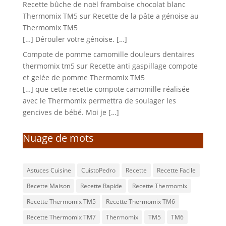
Recette bûche de noël framboise chocolat blanc
Thermomix TM5
sur
Recette de la pâte a génoise au
Thermomix TM5
[…] Dérouler votre génoise. […]
Compote de pomme camomille douleurs dentaires
thermomix tm5
sur
Recette anti gaspillage compote
et gelée de pomme Thermomix TM5
[…] que cette recette compote camomille réalisée
avec le Thermomix permettra de soulager les
gencives de bébé. Moi je […]
Nuage de mots
Astuces Cuisine
CuistoPedro
Recette
Recette Facile
Recette Maison
Recette Rapide
Recette Thermomix
Recette Thermomix TM5
Recette Thermomix TM6
Recette Thermomix TM7
Thermomix
TM5
TM6