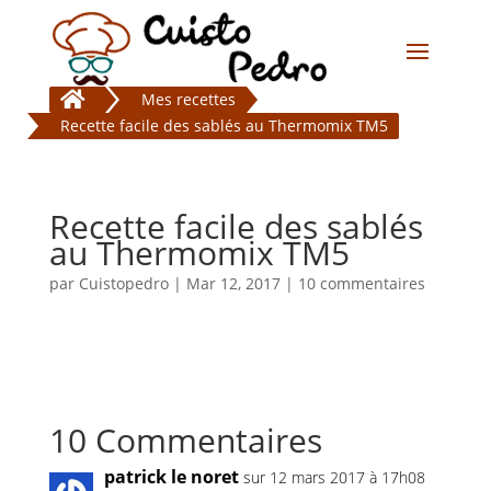

Mes recettes
Recette facile des sablés au Thermomix TM5
Recette facile des sablés
au Thermomix TM5
par
Cuistopedro
|
Mar 12, 2017
|
10 commentaires
10 Commentaires
patrick le noret
sur 12 mars 2017 à 17h08