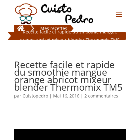

Mes recettes
Recette facile et rapide du smoothie mangue
orange abricot mixeur blender Thermomix TM5
Recette facile et rapide
du smoothie mangue
orange abricot mixeur
blender Thermomix TM5
par
Cuistopedro
|
Mai 16, 2016
|
2 commentaires