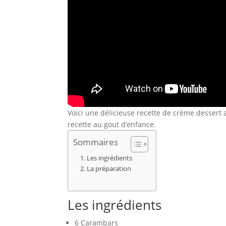
Voici une délicieuse recette de crème dessert 
recette au gout d’enfance.
Sommaires
Les ingrédients
La préparation
Les ingrédients
6 Carambars