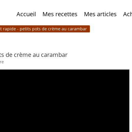
Accueil
Mes recettes
Mes articles
Ac
 et rapide - petits pots de crème au carambar
pots de crème au carambar
re