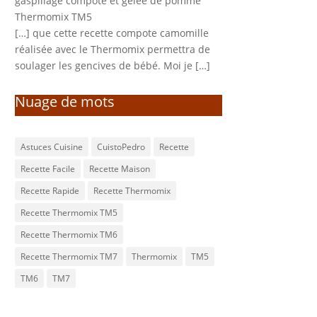
gaspillage compote et gelée de pomme
Thermomix TM5
[…] que cette recette compote camomille
réalisée avec le Thermomix permettra de
soulager les gencives de bébé. Moi je […]
Nuage de mots
Astuces Cuisine
CuistoPedro
Recette
Recette Facile
Recette Maison
Recette Rapide
Recette Thermomix
Recette Thermomix TM5
Recette Thermomix TM6
Recette Thermomix TM7
Thermomix
TM5
TM6
TM7