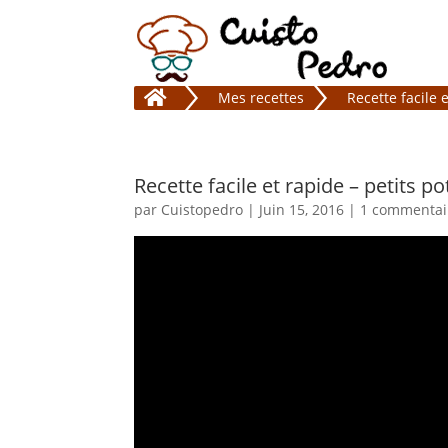

Mes recettes
Recette facile
Recette facile et rapide – petits 
par
Cuistopedro
|
Juin 15, 2016
|
1 commentai