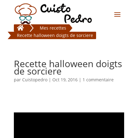

Mes recettes
Recette halloween doigts de sorciere
Recette halloween doigts
de sorciere
par
Cuistopedro
|
Oct 19, 2016
|
1 commentaire