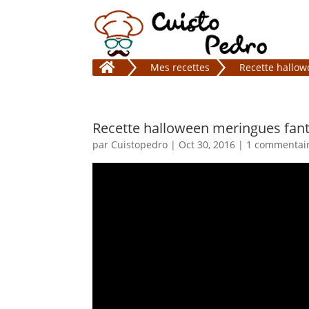

Mes recettes
Recette hallo
Recette halloween meringues fa
par
Cuistopedro
|
Oct 30, 2016
|
1 commentai