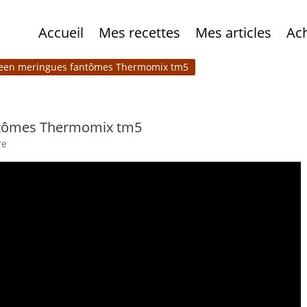
Accueil
Mes recettes
Mes articles
Ac
ween meringues fantômes Thermomix tm5
ntômes Thermomix tm5
re