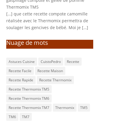
gaspillage compote et gelée de pomme
Thermomix TM5
[…] que cette recette compote camomille
réalisée avec le Thermomix permettra de
soulager les gencives de bébé. Moi je […]
Nuage de mots
Astuces Cuisine
CuistoPedro
Recette
Recette Facile
Recette Maison
Recette Rapide
Recette Thermomix
Recette Thermomix TM5
Recette Thermomix TM6
Recette Thermomix TM7
Thermomix
TM5
TM6
TM7