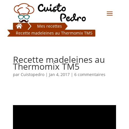

Mes recettes
Recette madeleines au Thermomix TM5
Recette madeleines au
Thermomix TM5
par
Cuistopedro
|
Jan 4, 2017
|
6 commentaires