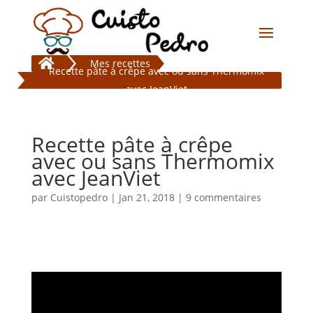

Mes recettes
Recette pâte à crêpe avec ou sans Thermomix
avec JeanViet
Recette pâte à crêpe
avec ou sans Thermomix
avec JeanViet
par
Cuistopedro
|
Jan 21, 2018
|
9 commentaires