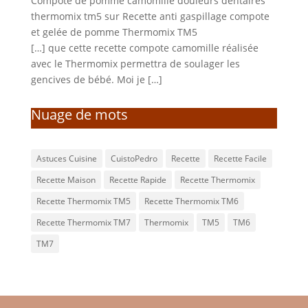
Compote de pomme camomille douleurs dentaires
thermomix tm5
sur
Recette anti gaspillage compote
et gelée de pomme Thermomix TM5
[…] que cette recette compote camomille réalisée
avec le Thermomix permettra de soulager les
gencives de bébé. Moi je […]
Nuage de mots
Astuces Cuisine
CuistoPedro
Recette
Recette Facile
Recette Maison
Recette Rapide
Recette Thermomix
Recette Thermomix TM5
Recette Thermomix TM6
Recette Thermomix TM7
Thermomix
TM5
TM6
TM7