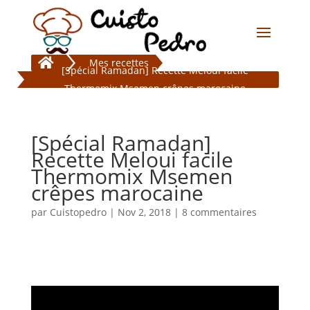

Mes recettes
[Spécial Ramadan] Recette Meloui facile
Thermomix Msemen crêpes marocaine
[Spécial Ramadan]
Recette Meloui facile
Thermomix Msemen
crêpes marocaine
par
Cuistopedro
|
Nov 2, 2018
|
8 commentaires