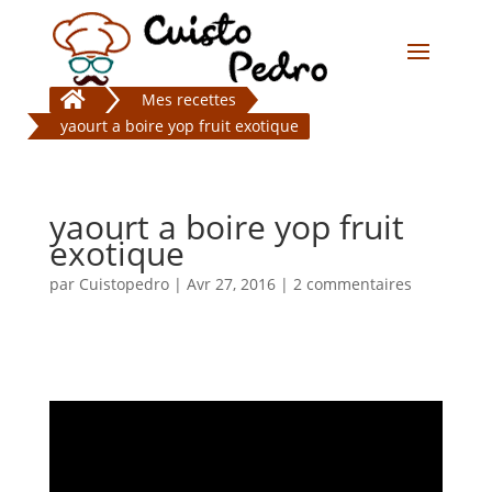

Mes recettes
yaourt a boire yop fruit exotique
yaourt a boire yop fruit
exotique
par
Cuistopedro
|
Avr 27, 2016
|
2 commentaires