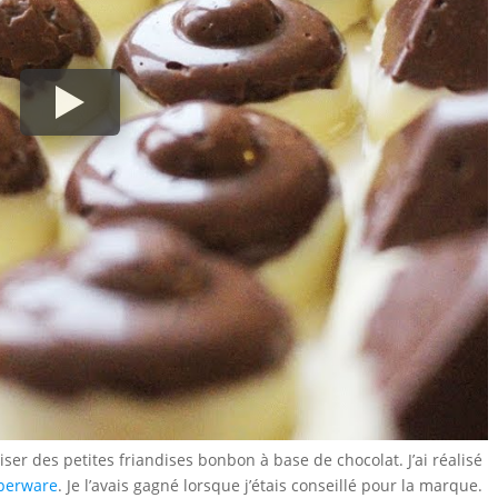
ser des petites friandises bonbon à base de chocolat. J’ai réalisé
perware
. Je l’avais gagné lorsque j’étais conseillé pour la marque.