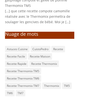
gaspillage compote et gelée de pomme
Thermomix TM5
[…] que cette recette compote camomille
réalisée avec le Thermomix permettra de
soulager les gencives de bébé. Moi je […]
Nuage de mots
Astuces Cuisine
CuistoPedro
Recette
Recette Facile
Recette Maison
Recette Rapide
Recette Thermomix
Recette Thermomix TM5
Recette Thermomix TM6
Recette Thermomix TM7
Thermomix
TM5
TM6
TM7