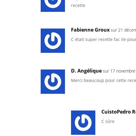
recette
Fabienne Groux
sur 21 déce
C était super recette fac Ile p
D. Angélique
sur 17 novembre
Merci beaucoup pour cette recet
CuistoPedro R
C sûre