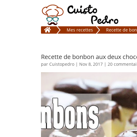

Mes recettes
Recette de bo
Recette de bonbon aux deux cho
par
Cuistopedro
|
Nov 8, 2017
|
20 commentai