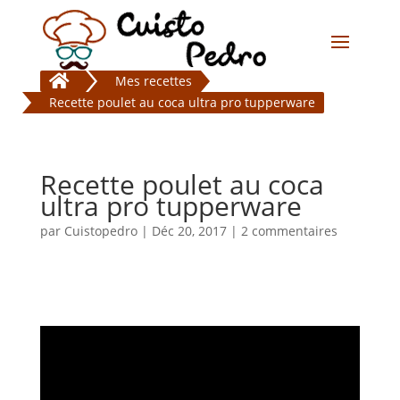

Mes recettes
Recette poulet au coca ultra pro tupperware
Recette poulet au coca
ultra pro tupperware
par
Cuistopedro
|
Déc 20, 2017
|
2 commentaires